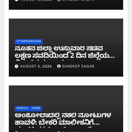
UTTARAKANNADA
ನೂತನ ಜಿಲ್ಲಾ ಉಸ್ತುವಾರಿ ಸಚಿವ
ಲಕ್ಷಣ ಸವದಿಯಿಂದ 2 ದಿನ ಜಿಲ್ಲೆಯಲ್ಲಿ
ಮಿಂಚಿನ ಸಂಚಾರ
AUGUST 5, 2026
SANDEEP SAGAR
ANKOLA
CRIME
ಅಂಕೋಲಾದಲ್ಲಿ ನಕಲಿ ನೋಟುಗಳ
ಹಾವಳಿ: ಬೇಕರಿ ಮಾಲೀಕನಿಗೆ
ವಂಚಿಸಿದ ‘ಚಿಲ್ಡ್ರನ್ ಬ್ಯಾಂಕ್’