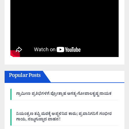
Popular Posts
ಗ್ರಾಮೀಣ ಪ್ರತಿಭೆಗಳಿಗೆ ಪ್ರೋತ್ಸಾಹ ಅಗತ್ಯ-ಗೋಪಾಲಕೃಷ್ಣ ನಾಯಕ
ನಿಯಂತ್ರಣ ತಪ್ಪಿ ಮರಕ್ಕೆ ಅಪ್ಪಳಿಸಿದ ಕಾರು; ಪ್ರವಾಸಿಗನಿಗೆ ಗಂಭೀರ
ಗಾಯ, ನಜ್ಜುಗುಜ್ಜಾದ ವಾಹನ!