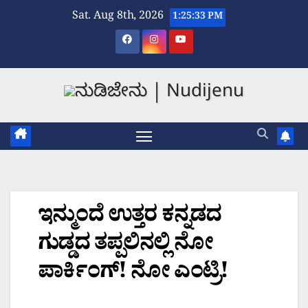
Skip
Sat. Aug 8th, 2026
1:25:33 PM
to
content
ಇನ್ಮುಂದೆ ಉತ್ತರ ಕನ್ನಡದ
ಗುಡ್ಡದ ತಪ್ಪಲಿನಲ್ಲಿ ನೋ
ಪಾರ್ಕಿಂಗ್! ನೋ ಎಂಟ್ರಿ!