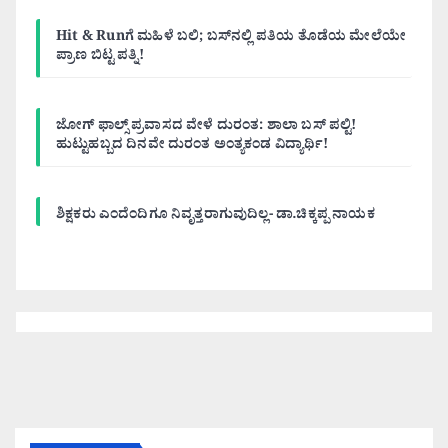
Hit & Runಗೆ ಮಹಿಳೆ ಬಲಿ; ಬಸ್‌ನಲ್ಲಿ ಪತಿಯ ತೊಡೆಯ ಮೇಲೆಯೇ
ಪ್ರಾಣ ಬಿಟ್ಟ ಪತ್ನಿ!
ಜೋಗ್ ಫಾಲ್ಸ್ ಪ್ರವಾಸದ ವೇಳೆ ದುರಂತ: ಶಾಲಾ ಬಸ್ ಪಲ್ಟಿ!
ಹುಟ್ಟುಹಬ್ಬದ ದಿನವೇ ದುರಂತ ಅಂತ್ಯಕಂಡ ವಿದ್ಯಾರ್ಥಿ!
ಶಿಕ್ಷಕರು ಎಂದೆಂದಿಗೂ ನಿವೃತ್ತರಾಗುವುದಿಲ್ಲ- ಡಾ.ಚಿಕ್ಕಪ್ಪ ನಾಯಕ