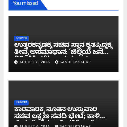
You missed
KARWAR
ಉತ್ತರಕನ್ನಡಕ್ಕೆ ಸಚಿವ ಸ್ಥಾನ ಕೈತಪ್ಪಿದ್ದಕ್ಕೆ
ತೀವ್ರ ಅಸಮಾಧಾನ: ‘ಜಿಲ್ಲೆಯ ಜನರ
ನಿರೀಕ್ಷೆಗೆ ಧಕ್ಕೆ’ ಎಂದ ಪ್ರಸಾದ
AUGUST 6, 2026
SANDEEP SAGAR
ಗಾಂವಕರ್
KARWAR
ಕಾರವಾರಕ್ಕೆ ನೂತನ ಉಸ್ತುವಾರಿ
ಸಚಿವ ಲಕ್ಷ್ಮಣ ಸವದಿ ಭೇಟಿ; ಕಾಳಿ
ಸೇತುವೆ ಕಾಮಗಾರಿ ಪರಿಶೀಲನೆ
AUGUST 6, 2026
SANDEEP SAGAR