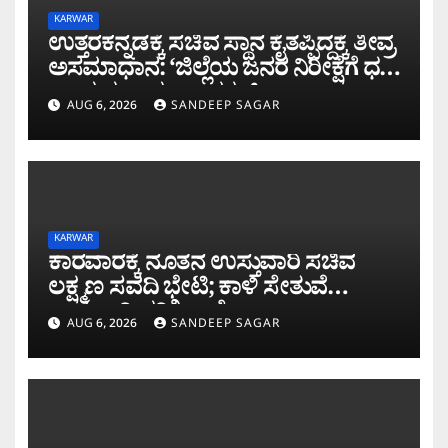
KARWAR
ಉತ್ತರಕನ್ನಡಕ್ಕೆ ಸಚಿವ ಸ್ಥಾನ ಕೈತಪ್ಪಿದ್ದಕ್ಕೆ ತೀವ್ರ
ಅಸಮಾಧಾನ: ‘ಜಿಲ್ಲೆಯ ಜನರ ನಿರೀಕ್ಷೆಗೆ ಧಕ್ಕೆ’
ಎಂದ ಪ್ರಸಾದ ಗಾಂವಕರ್
AUG 6, 2026
SANDEEP SAGAR
KARWAR
ಕಾರವಾರಕ್ಕೆ ನೂತನ ಉಸ್ತುವಾರಿ ಸಚಿವ
ಲಕ್ಷ್ಮಣ ಸವದಿ ಭೇಟಿ; ಕಾಳಿ ಸೇತುವೆ
ಕಾಮಗಾರಿ ಪರಿಶೀಲನೆ
AUG 6, 2026
SANDEEP SAGAR