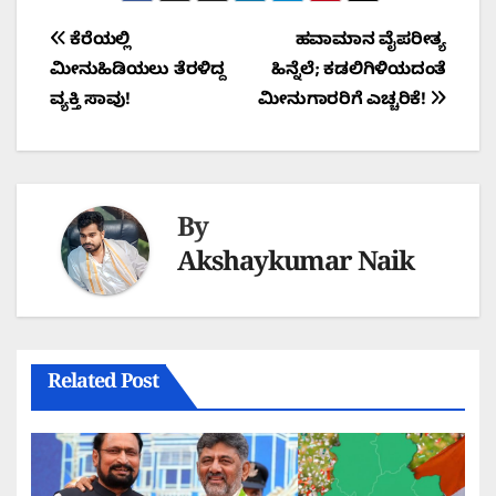
Post
ಕೆರೆಯಲ್ಲಿ
ಹವಾಮಾನ ವೈಪರೀತ್ಯ
ಮೀನುಹಿಡಿಯಲು ತೆರಳಿದ್ದ
ಹಿನ್ನೆಲೆ; ಕಡಲಿಗಿಳಿಯದಂತೆ
navigation
ವ್ಯಕ್ತಿ ಸಾವು!
ಮೀನುಗಾರರಿಗೆ ಎಚ್ಚರಿಕೆ!
By
Akshaykumar Naik
Related Post