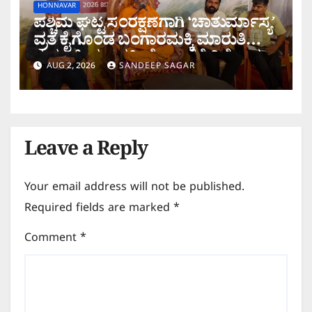
HONNAVAR
ಪಶ್ಚಿಮ ಘಟ್ಟ ಸಂರಕ್ಷಣೆಗಾಗಿ ‘ಚಾತುರ್ಮಾಸ್ಯ’
ವ್ರತ ಕೈಗೊಂಡ ಬಂಗಾರಮಕ್ಕಿ ಮಾರುತಿ
ಗುರೂಜಿ; ಶರಾವತಿ ಯೋಜನೆಗೆ ವಿರೋಧ
AUG 2, 2026
SANDEEP SAGAR
Leave a Reply
Your email address will not be published.
Required fields are marked
*
Comment
*