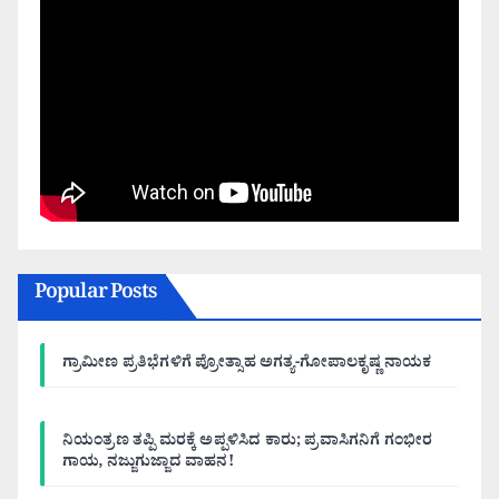
Popular Posts
ಗ್ರಾಮೀಣ ಪ್ರತಿಭೆಗಳಿಗೆ ಪ್ರೋತ್ಸಾಹ ಅಗತ್ಯ-ಗೋಪಾಲಕೃಷ್ಣ ನಾಯಕ
ನಿಯಂತ್ರಣ ತಪ್ಪಿ ಮರಕ್ಕೆ ಅಪ್ಪಳಿಸಿದ ಕಾರು; ಪ್ರವಾಸಿಗನಿಗೆ ಗಂಭೀರ
ಗಾಯ, ನಜ್ಜುಗುಜ್ಜಾದ ವಾಹನ!