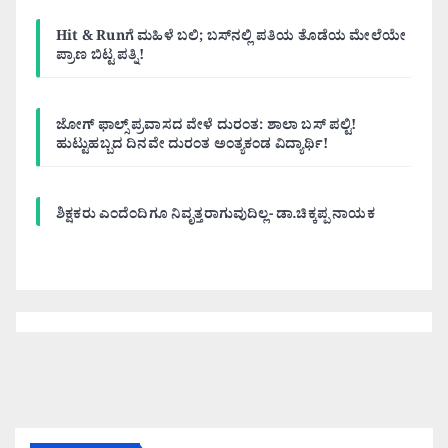
Hit & Runಗೆ ಮಹಿಳೆ ಬಲಿ; ಬಸ್‌ನಲ್ಲಿ ಪತಿಯ ತೊಡೆಯ ಮೇಲೆಯೇ
ಪ್ರಾಣ ಬಿಟ್ಟ ಪತ್ನಿ!
ಜೋಗ್ ಫಾಲ್ಸ್ ಪ್ರವಾಸದ ವೇಳೆ ದುರಂತ: ಶಾಲಾ ಬಸ್ ಪಲ್ಟಿ!
ಹುಟ್ಟುಹಬ್ಬದ ದಿನವೇ ದುರಂತ ಅಂತ್ಯಕಂಡ ವಿದ್ಯಾರ್ಥಿ!
ಶಿಕ್ಷಕರು ಎಂದೆಂದಿಗೂ ನಿವೃತ್ತರಾಗುವುದಿಲ್ಲ- ಡಾ.ಚಿಕ್ಕಪ್ಪ ನಾಯಕ