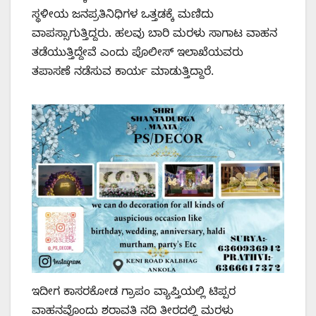
ಸ್ಥಳೀಯ ಜನಪ್ರತಿನಿಧಿಗಳ ಒತ್ತಡಕ್ಕೆ ಮಣಿದು
ವಾಪಸ್ಸಾಗುತ್ತಿದ್ದರು. ಹಲವು ಬಾರಿ ಮರಳು ಸಾಗಾಟ ವಾಹನ
ತಡೆಯುತ್ತಿದ್ದೇವೆ ಎಂದು ಪೊಲೀಸ್ ಇಲಾಖೆಯವರು
ತಪಾಸಣೆ ನಡೆಸುವ ಕಾರ್ಯ ಮಾಡುತ್ತಿದ್ದಾರೆ.
ಇದೀಗ ಕಾಸರಕೋಡ ಗ್ರಾಪಂ ವ್ಯಾಪ್ತಿಯಲ್ಲಿ ಟಿಪ್ಪರ
ವಾಹನವೊಂದು ಶರಾವತಿ ನದಿ ತೀರದಲ್ಲಿ ಮರಳು