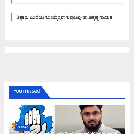
ಶಿಕ್ಷಕರು ಎಂದೆಂದಿಗೂ ನಿವೃತ್ತರಾಗುವುದಿಲ್ಲ- ಡಾ.ಚಿಕ್ಕಪ್ಪ ನಾಯಕ
You missed
KARWAR