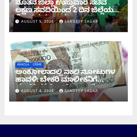
ನೂತನ ಜಿಲ್ಲಾ ಉಸ್ತುವಾರಿ ಸಚಿವ
ಲಕ್ಷಣ ಸವದಿಯಿಂದ 2 ದಿನ ಜಿಲ್ಲೆಯಲ್ಲಿ
ಮಿಂಚಿನ ಸಂಚಾರ
AUGUST 5, 2026
SANDEEP SAGAR
ANKOLA
CRIME
ಅಂಕೋಲಾದಲ್ಲಿ ನಕಲಿ ನೋಟುಗಳ
ಹಾವಳಿ: ಬೇಕರಿ ಮಾಲೀಕನಿಗೆ
ವಂಚಿಸಿದ ‘ಚಿಲ್ಡ್ರನ್ ಬ್ಯಾಂಕ್’
AUGUST 4, 2026
SANDEEP SAGAR
ನೋಟು!