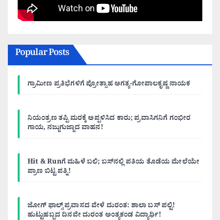
Popular Posts
ಗ್ರಾಮೀಣ ಪ್ರತಿಭೆಗಳಿಗೆ ಪ್ರೋತ್ಸಾಹ ಅಗತ್ಯ-ಗೋಪಾಲಕೃಷ್ಣ ನಾಯಕ
ನಿಯಂತ್ರಣ ತಪ್ಪಿ ಮರಕ್ಕೆ ಅಪ್ಪಳಿಸಿದ ಕಾರು; ಪ್ರವಾಸಿಗನಿಗೆ ಗಂಭೀರ
ಗಾಯ, ನಜ್ಜುಗುಜ್ಜಾದ ವಾಹನ!
Hit & Runಗೆ ಮಹಿಳೆ ಬಲಿ; ಬಸ್‌ನಲ್ಲಿ ಪತಿಯ ತೊಡೆಯ ಮೇಲೆಯೇ
ಪ್ರಾಣ ಬಿಟ್ಟ ಪತ್ನಿ!
ಜೋಗ್ ಫಾಲ್ಸ್ ಪ್ರವಾಸದ ವೇಳೆ ದುರಂತ: ಶಾಲಾ ಬಸ್ ಪಲ್ಟಿ!
ಹುಟ್ಟುಹಬ್ಬದ ದಿನವೇ ದುರಂತ ಅಂತ್ಯಕಂಡ ವಿದ್ಯಾರ್ಥಿ!