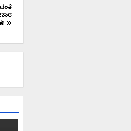
ದಂತೆ
ಧಿಕಾರ
ೆ!