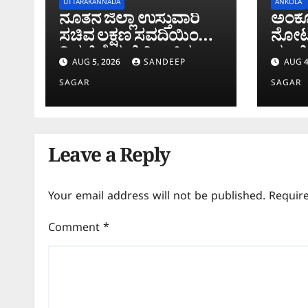
UTTARAKANNADA
ANKOLA
ನೂತನ ಜಿಲ್ಲಾ ಉಸ್ತುವಾರಿ
ಅಂಕೋ
ಸಚಿವ ಲಕ್ಷಣ ಸವದಿಯಿಂದ 2
ನೋಟು
ದಿನ ಜಿಲ್ಲೆಯಲ್ಲಿ ಮಿಂಚಿನ
ಮಾಲೀ
AUG 5, 2026
SANDEEP
AUG 4
ಸಂಚಾರ
‘ಚಿಲ್ಡ
SAGAR
SAGAR
Leave a Reply
Your email address will not be published.
Requir
Comment
*