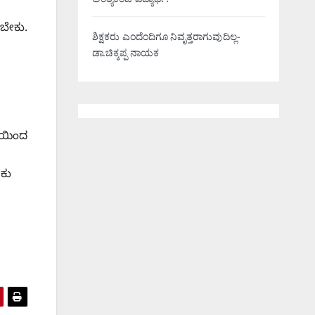
ಅಂತ್ಯಕಂಡ ವಿದ್ಯಾರ್ಥಿ!
ಬೇಕು.
ಶಿಕ್ಷಕರು ಎಂದೆಂದಿಗೂ ನಿವೃತ್ತರಾಗುವುದಿಲ್ಲ-
ಡಾ.ಚಿಕ್ಕಪ್ಪ ನಾಯಕ
ಟಿಯಿಂದ
ೇಕು