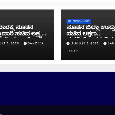
UTTARAKANNADA
ಾರಕ್ಕೆ ನೂತನ
ನೂತನ ಜಿಲ್ಲಾ ಉಸ್ತ
ುವಾರಿ ಸಚಿವ ಲಕ್ಷ್ಮಣ
ಸಚಿವ ಲಕ್ಷಣ
 ಭೇಟಿ; ಕಾಳಿ
ಸವದಿಯಿಂದ 2 ದಿನ
ST 6, 2026
SANDEEP
AUGUST 5, 2026
SAN
ವೆ ಕಾಮಗಾರಿ
ಜಿಲ್ಲೆಯಲ್ಲಿ ಮಿಂಚಿನ
SAGAR
ೀಲನೆ
ಸಂಚಾರ