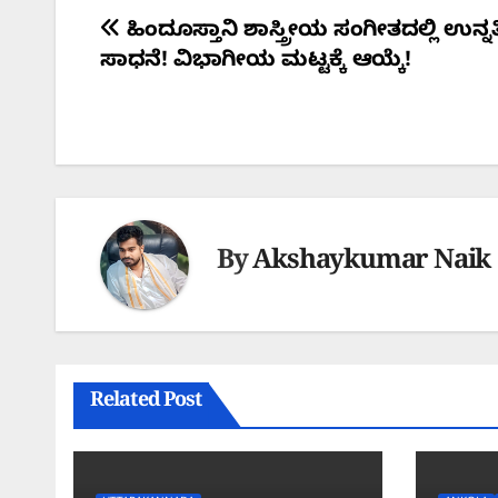
Post
ಹಿಂದೂಸ್ತಾನಿ ಶಾಸ್ತ್ರೀಯ ಸಂಗೀತದಲ್ಲಿ ಉನ್ನತ
ಸಾಧನೆ! ವಿಭಾಗೀಯ ಮಟ್ಟಕ್ಕೆ ಆಯ್ಕೆ!
navigation
By
Akshaykumar Naik
Related Post