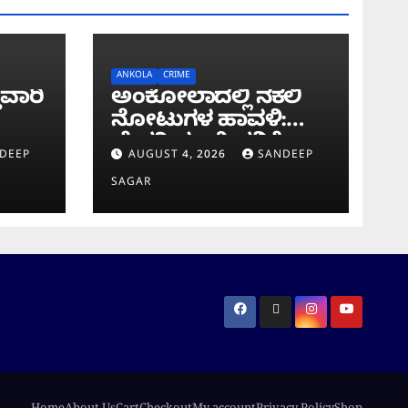
ANKOLA
CRIME
ುವಾರಿ
ಅಂಕೋಲಾದಲ್ಲಿ ನಕಲಿ
ನೋಟುಗಳ ಹಾವಳಿ:
ಬೇಕರಿ ಮಾಲೀಕನಿಗೆ
DEEP
AUGUST 4, 2026
SANDEEP
ವಂಚಿಸಿದ ‘ಚಿಲ್ಡ್ರನ್
SAGAR
ಬ್ಯಾಂಕ್’ ನೋಟು!