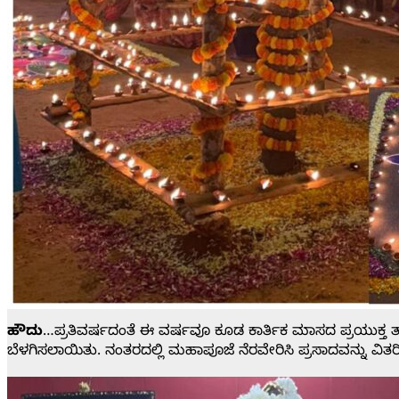
ಹೌದು
…ಪ್ರತಿವರ್ಷದಂತೆ ಈ ವರ್ಷವೂ ಕೂಡ ಕಾರ್ತಿಕ ಮಾಸದ ಪ್ರಯುಕ್ತ ತ
ಬೆಳಗಿಸಲಾಯಿತು. ನಂತರದಲ್ಲಿ ಮಹಾಪೂಜೆ ನೆರವೇರಿಸಿ ಪ್ರಸಾದವನ್ನು ವಿತರ