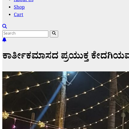
About Us
Shop
Cart
ಕಾರ್ತೀಕಮಾಸದ ಪ್ರಯುಕ್ತ ಕೇದಗಿಯಮ್ಮ