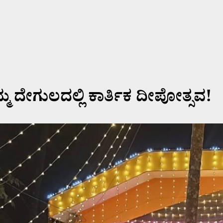
 ದೇಗುಲದಲ್ಲಿ ಕಾರ್ತಿಕ ದೀಪೋತ್ಸವ!