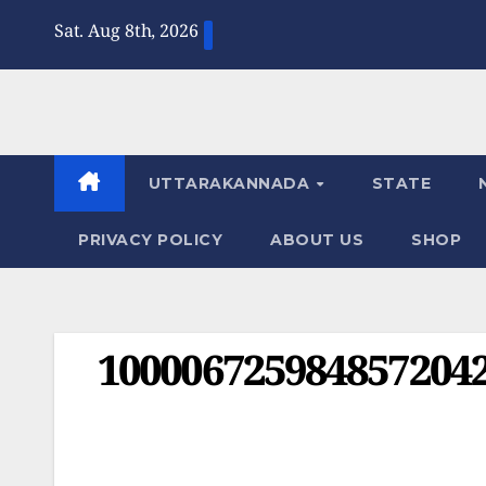
Skip
Sat. Aug 8th, 2026
to
content
UTTARAKANNADA
STATE
PRIVACY POLICY
ABOUT US
SHOP
1000067259848572042