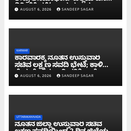
ನಿರೀಕ್ಷೆಗೆ ಧಕ್ಕೆ’ ಎಂದ ಪ್ರಸಾದ
AUGUST 6, 2026
SANDEEP SAGAR
ಗಾಂವಕರ್
KARWAR
ಕಾರವಾರಕ್ಕೆ ನೂತನ ಉಸ್ತುವಾರಿ
ಸಚಿವ ಲಕ್ಷ್ಮಣ ಸವದಿ ಭೇಟಿ; ಕಾಳಿ
ಸೇತುವೆ ಕಾಮಗಾರಿ ಪರಿಶೀಲನೆ
AUGUST 6, 2026
SANDEEP SAGAR
UTTARAKANNADA
ನೂತನ ಜಿಲ್ಲಾ ಉಸ್ತುವಾರಿ ಸಚಿವ