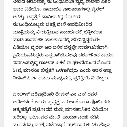
ನೀಡಿದ ಆರೋಪಕ್ಕೆ ಸಂಬಂಧಿಸಿದಂತೆ ವೈದ್ಯ ರಾಜೀವ ಪಿಕಳೆ
ಅವರ ವಿಡಿಯೋ ಸಾಮಾಜಿಕ ಜಾಲತಾಣಗಳಲ್ಲಿ ವೈರಲ್
ಆಗಿತ್ತು. ಆಸ್ಪತ್ರೆಗೆ ದಾಖಲಾಗಿದ್ದ ರೋಗಿಯ
ಸಂಬಂಧಿಯೊಬ್ಬರು ಚಿಕಿತ್ಸೆ ವೇಳೆ ಅವಧಿಮೀರಿದ
ಮಾತ್ರೆಯನ್ನು ನೀಡುತ್ತಿಡುವ ಸಂದರ್ಭದಲ್ಲಿ ಚಿತ್ರೀಕರಣ
ಮಾಡಿ ಸಾಮಾಜಿಕ ಜಾಲತಾಣದಲ್ಲಿ ಹರಿಬಿಟ್ಟಿದ್ದರು.ಈ
ವಿಡಿಯೋ ವೈರಲ್ ಆದ ಬಳಿಕ ಬೆನ್ನಲ್ಲೇ ಸಾರ್ವಜನಿಕವಾಗಿ
ಕ್ಷಮೆಯಾಚಿಸಿದ್ದರು ಎನ್ನಲಾಗಿದೆ.ಹಲವು ದಶಕಗಳಿಂದ ಕಾರ್ಯ
ನಿರ್ವಹಿಸುತ್ತಿದ್ದ ರಾಜೀವ್ ಪಿಕಳೆ ಈ ಘಟನೆಯಿಂದ ನೊಂದು
ತೀವ್ರ ಮಾನಸಿಕ ಖಿನ್ನತೆಗೆ ಒಳಗಾಗಿದ್ದರು ಎಂದು ಆತನ ಅಣ್ಣ
ನೀತಿನ್ ಪಿಕಳೆ ಅವರು ಮಾಧ್ಯಮಕ್ಕೆ ಪ್ರತಿಕ್ರಿಯೆ ನೀಡಿದ್ದರು.
ಪೊಲೀಸ್ ವರಿಷ್ಠಾಧಿಕಾರಿ ದೀಪನ್ ಎಂ ಎನ್ ರವರ
ಆದೇಶದಂತೆ ಕಾರ್ಯಪ್ರವೃತ್ತರಾದ ಅಂಕೋಲಾ ಪೊಲೀಸರು
ಆತ್ಮಹತ್ಯೆಗೆ ಪ್ರಚೋದನೆ ಮತ್ತು ಮಾನಹಾನಿಕರ ವಿಡಿಯೋ
ಹರಿಬಿಟ್ಟ ಆರೋಪದ ಮೇಲೆ ಕಾರ್ಯಾಚರಣೆ ನಡೆಸಿ
ಮೂವರನ್ನು ವಶಕ್ಕೆ ಪಡೆದಿದ್ದಾರೆ. ಪ್ರಕರಣದ ಕುರಿತು ಹೆಚ್ಚಿನ