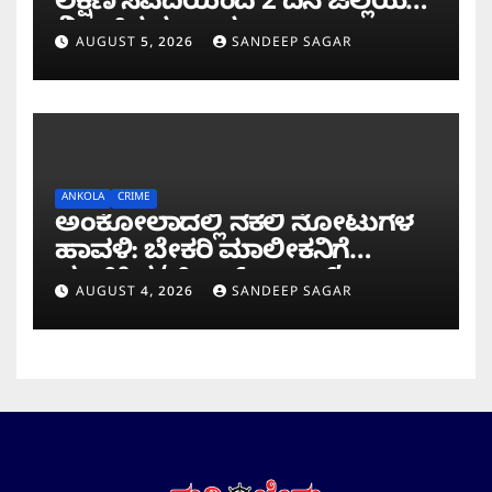
ಲಕ್ಷಣ ಸವದಿಯಿಂದ 2 ದಿನ ಜಿಲ್ಲೆಯಲ್ಲಿ
ಮಿಂಚಿನ ಸಂಚಾರ
AUGUST 5, 2026
SANDEEP SAGAR
ANKOLA
CRIME
ಅಂಕೋಲಾದಲ್ಲಿ ನಕಲಿ ನೋಟುಗಳ
ಹಾವಳಿ: ಬೇಕರಿ ಮಾಲೀಕನಿಗೆ
ವಂಚಿಸಿದ ‘ಚಿಲ್ಡ್ರನ್ ಬ್ಯಾಂಕ್’
AUGUST 4, 2026
SANDEEP SAGAR
ನೋಟು!