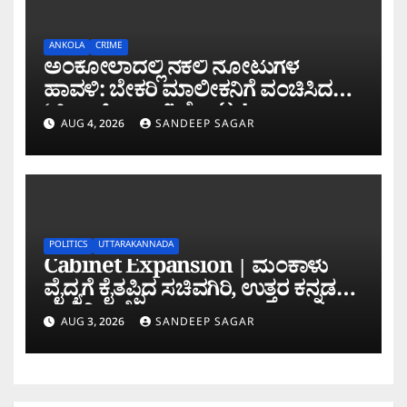
ANKOLA
CRIME
ಅಂಕೋಲಾದಲ್ಲಿ ನಕಲಿ ನೋಟುಗಳ
ಹಾವಳಿ: ಬೇಕರಿ ಮಾಲೀಕನಿಗೆ ವಂಚಿಸಿದ
‘ಚಿಲ್ಡ್ರನ್ ಬ್ಯಾಂಕ್’ ನೋಟು!
AUG 4, 2026
SANDEEP SAGAR
POLITICS
UTTARAKANNADA
Cabinet Expansion | ಮಂಕಾಳು
ವೈದ್ಯಗೆ ಕೈತಪ್ಪಿದ ಸಚಿವಗಿರಿ, ಉತ್ತರ ಕನ್ನಡಕ್ಕೆ
ಮತ್ತೆ ನಿರಾಸೆ!
AUG 3, 2026
SANDEEP SAGAR