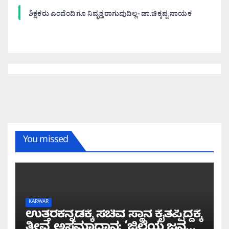
ಶಿಕ್ಷಕರು ಎಂದೆಂದಿಗೂ ನಿವೃತ್ತರಾಗುವುದಿಲ್ಲ- ಡಾ.ಚಿಕ್ಕಪ್ಪ ನಾಯಕ
You missed
KARWAR
ಉತ್ತರಕನ್ನಡಕ್ಕೆ ಸಚಿವ ಸ್ಥಾನ ಕೈತಪ್ಪಿದ್ದಕ್ಕೆ
ತೀವ್ರ ಅಸಮಾಧಾನ: ‘ಜಿಲ್ಲೆಯ ಜನರ