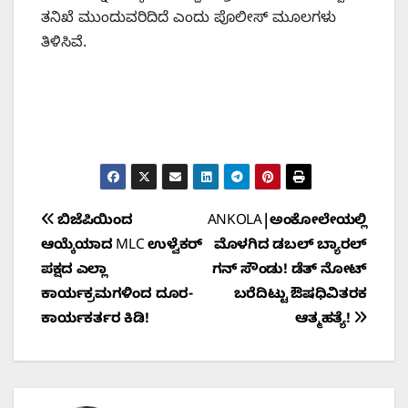
ತನಿಖೆ ಮುಂದುವರಿದಿದೆ ಎಂದು ಪೊಲೀಸ್ ಮೂಲಗಳು
ತಿಳಿಸಿವೆ.
Post
ಬಿಜೆಪಿಯಿಂದ
ANKOLA|ಅಂಕೋಲೇಯಲ್ಲಿ
ಆಯ್ಕೆಯಾದ MLC ಉಳ್ವೆಕರ್
ಮೊಳಗಿದ ಡಬಲ್ ಬ್ಯಾರಲ್
navigation
ಪಕ್ಷದ ಎಲ್ಲಾ
ಗನ್ ಸೌಂಡು! ಡೆತ್ ನೋಟ್
ಕಾರ್ಯಕ್ರಮಗಳಿಂದ ದೂರ-
ಬರೆದಿಟ್ಟು ಔಷಧಿವಿತರಕ
ಕಾರ್ಯಕರ್ತರ ಕಿಡಿ!
ಆತ್ಮಹತ್ಯೆ!