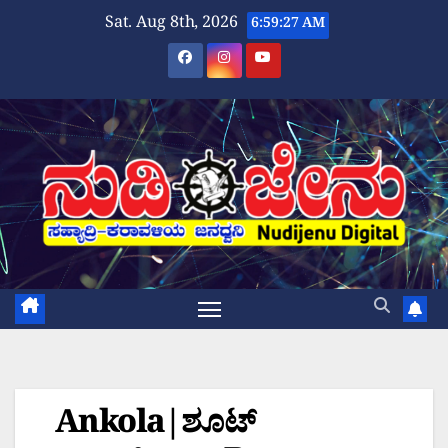
Skip
Sat. Aug 8th, 2026
6:59:27 AM
to
content
Ankola|ಶೂಟ್