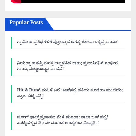
Popular Posts
ಗ್ರಾಮೀಣ ಪ್ರತಿಭೆಗಳಿಗೆ ಪ್ರೋತ್ಸಾಹ ಅಗತ್ಯ-ಗೋಪಾಲಕೃಷ್ಣ ನಾಯಕ
ನಿಯಂತ್ರಣ ತಪ್ಪಿ ಮರಕ್ಕೆ ಅಪ್ಪಳಿಸಿದ ಕಾರು; ಪ್ರವಾಸಿಗನಿಗೆ ಗಂಭೀರ
ಗಾಯ, ನಜ್ಜುಗುಜ್ಜಾದ ವಾಹನ!
Hit & Runಗೆ ಮಹಿಳೆ ಬಲಿ; ಬಸ್‌ನಲ್ಲಿ ಪತಿಯ ತೊಡೆಯ ಮೇಲೆಯೇ
ಪ್ರಾಣ ಬಿಟ್ಟ ಪತ್ನಿ!
ಜೋಗ್ ಫಾಲ್ಸ್ ಪ್ರವಾಸದ ವೇಳೆ ದುರಂತ: ಶಾಲಾ ಬಸ್ ಪಲ್ಟಿ!
ಹುಟ್ಟುಹಬ್ಬದ ದಿನವೇ ದುರಂತ ಅಂತ್ಯಕಂಡ ವಿದ್ಯಾರ್ಥಿ!