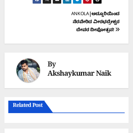
Post
ANKOLA|ಅದ್ದೂರಿಯಿಂದ
ನೆರವೇರಿದ ವೀರಭದ್ರೇಶ್ವರ
navigation
ದೇವರ ದೀಪೋತ್ಸವ!
By
Akshaykumar Naik
Related Post