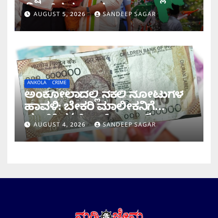
ಮಿಂಚಿನ ಸಂಚಾರ
AUGUST 5, 2026
SANDEEP SAGAR
ANKOLA
CRIME
ಅಂಕೋಲಾದಲ್ಲಿ ನಕಲಿ ನೋಟುಗಳ
ಹಾವಳಿ: ಬೇಕರಿ ಮಾಲೀಕನಿಗೆ
ವಂಚಿಸಿದ ‘ಚಿಲ್ಡ್ರನ್ ಬ್ಯಾಂಕ್’
AUGUST 4, 2026
SANDEEP SAGAR
ನೋಟು!