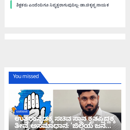
ಶಿಕ್ಷಕರು ಎಂದೆಂದಿಗೂ ನಿವೃತ್ತರಾಗುವುದಿಲ್ಲ- ಡಾ.ಚಿಕ್ಕಪ್ಪ ನಾಯಕ
You missed
KARWAR
ಉತ್ತರಕನ್ನಡಕ್ಕೆ ಸಚಿವ ಸ್ಥಾನ ಕೈತಪ್ಪಿದ್ದಕ್ಕೆ
ತೀವ್ರ ಅಸಮಾಧಾನ: ‘ಜಿಲ್ಲೆಯ ಜನರ