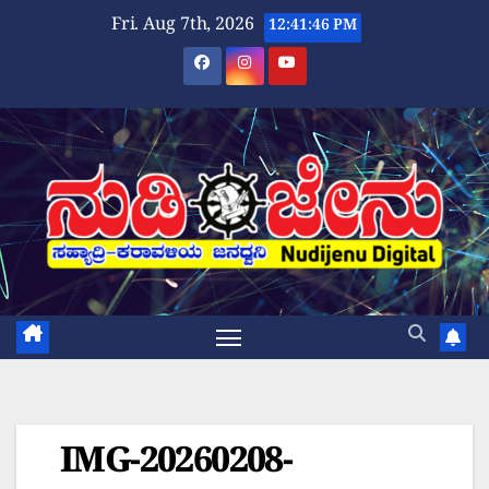
Skip
Fri. Aug 7th, 2026
12:41:47 PM
to
content
IMG-20260208-