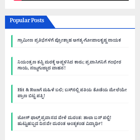
Popular Posts
ಗ್ರಾಮೀಣ ಪ್ರತಿಭೆಗಳಿಗೆ ಪ್ರೋತ್ಸಾಹ ಅಗತ್ಯ-ಗೋಪಾಲಕೃಷ್ಣ ನಾಯಕ
ನಿಯಂತ್ರಣ ತಪ್ಪಿ ಮರಕ್ಕೆ ಅಪ್ಪಳಿಸಿದ ಕಾರು; ಪ್ರವಾಸಿಗನಿಗೆ ಗಂಭೀರ
ಗಾಯ, ನಜ್ಜುಗುಜ್ಜಾದ ವಾಹನ!
Hit & Runಗೆ ಮಹಿಳೆ ಬಲಿ; ಬಸ್‌ನಲ್ಲಿ ಪತಿಯ ತೊಡೆಯ ಮೇಲೆಯೇ
ಪ್ರಾಣ ಬಿಟ್ಟ ಪತ್ನಿ!
ಜೋಗ್ ಫಾಲ್ಸ್ ಪ್ರವಾಸದ ವೇಳೆ ದುರಂತ: ಶಾಲಾ ಬಸ್ ಪಲ್ಟಿ!
ಹುಟ್ಟುಹಬ್ಬದ ದಿನವೇ ದುರಂತ ಅಂತ್ಯಕಂಡ ವಿದ್ಯಾರ್ಥಿ!