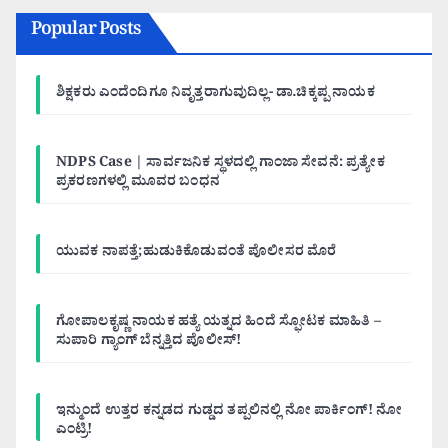
Popular Posts
ಶಿಕ್ಷಕರು ಎಂದೆಂದಿಗೂ ನಿವೃತ್ತರಾಗುವುದಿಲ್ಲ- ಡಾ.ಚಿಕ್ಕಪ್ಪ ನಾಯಕ
NDPS Case | ಸಾರ್ವಜನಿಕ ಸ್ಥಳದಲ್ಲಿ ಗಾಂಜಾ ಸೇವನೆ: ಪ್ರತ್ಯೇಕ
ಪ್ರಕರಣಗಳಲ್ಲಿ ಮೂವರ ಬಂಧನ
ಯುವಕ ನಾಪತ್ತೆ;ಹುಡುಕಿಕೊಡುವಂತೆ ಪೊಲೀಸರ ಮೊರೆ
ಗೋಪಾಲಕೃಷ್ಣ ನಾಯಕ ಹತ್ಯೆ ಯತ್ನದ ಹಿಂದೆ ಸ್ಫೋಟಕ ಮಾಹಿತಿ –
ಸುಪಾರಿ ಗ್ಯಾಂಗ್ ಬೆನ್ನತ್ತಿದ ಪೊಲೀಸ್!
ಇನ್ಮುಂದೆ ಉತ್ತರ ಕನ್ನಡದ ಗುಡ್ಡದ ತಪ್ಪಲಿನಲ್ಲಿ ನೋ ಪಾರ್ಕಿಂಗ್! ನೋ
ಎಂಟ್ರಿ!