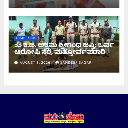
ನೋಟು!
CRIME
SHIRSI
33 ಕೆ.ಜಿ. ಅಕ್ರಮ ಶ್ರೀಗಂಧ ಜಪ್ತಿ; ಓರ್ವ
ಆರೋಪಿ ಸೆರೆ, ಮತ್ತೋರ್ವ ಪರಾ​​ರಿ
AUGUST 3, 2026
SANDEEP SAGAR