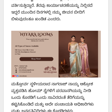
ವರ್ತಿಸುತ್ತಿದ್ದಾರೆ. ತೆರವು ಕಾರ್ಯಾಚರಣೆಯನ್ನು ನಿಲ್ಲಿಸದೆ
ಇದ್ದರೆ ಮುಂದಿನ ದಿನಗಳಲ್ಲಿ ನಮ್ಮ ಜೀವನ ಬೀದಿಗೆ
ಬಿಳುವುದಂತೂ ಖಂಡಿತ ಎಂದರು.
ಮತ್ತೋರ್ವ ಸ್ಥಳೀಯರಾದ ನಾಗರಾಜ್ ನಾಯ್ಕ ಆಕ್ರೋಶ
ವ್ಯಕ್ತಪಡಿಸಿ ಹೋಮ್ ಸ್ಟೆಗಳಿಗೆ ಪರವಾನಗಿಯನ್ನು ನೀಡಿ
ಒಂದು ಕೊಠಡಿಗೆ ಒಂದು ಸಾವಿರದಂತೆ ತೆರಿಗೆಯನ್ನು
ಕಟ್ಟಿಸಿಕೊಂಡಿದೆ ಮತ್ತು ಅದೇ ಪಂಚಾಯತಿ ಅಧಿಕಾರಿಗಳು
ಮತ್ತು ಜನಪ್ರತಿನಿಧಿಗಳು ಈ ಕೊಠಡಿಗಳನ್ನು