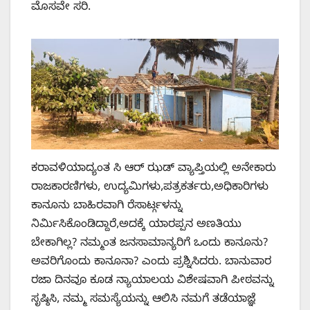
ಮೊಸವೇ ಸರಿ.
ಕರಾವಳಿಯಾದ್ಯಂತ ಸಿ ಆರ್ ಝಡ್ ವ್ಯಾಪ್ತಿಯಲ್ಲಿ ಅನೇಕಾರು
ರಾಜಕಾರಣಿಗಳು, ಉದ್ಯಮಿಗಳು,ಪತ್ರಕರ್ತರು,ಅಧಿಕಾರಿಗಳು
ಕಾನೂನು ಬಾಹಿರವಾಗಿ ರೆಸಾರ್ಟ್ಗಳನ್ನು
ನಿರ್ಮಿಸಿಕೊಂಡಿದ್ದಾರೆ,ಅದಕ್ಕೆ ಯಾರಪ್ಪನ ಅಣತಿಯು
ಬೇಕಾಗಿಲ್ಲ? ನಮ್ಮಂತ ಜನಸಾಮಾನ್ಯರಿಗೆ ಒಂದು ಕಾನೂನು?
ಅವರಿಗೊಂದು ಕಾನೂನಾ? ಎಂದು ಪ್ರಶ್ನಿಸಿದರು. ಬಾನುವಾರ
ರಜಾ ದಿನವೂ ಕೂಡ ನ್ಯಾಯಾಲಯ ವಿಶೇಷವಾಗಿ ಪೀಠವನ್ನು
ಸೃಷ್ಠಿಸಿ, ನಮ್ಮ ಸಮಸ್ಯೆಯನ್ನು ಆಲಿಸಿ ನಮಗೆ ತಡೆಯಾಜ್ಞೆ