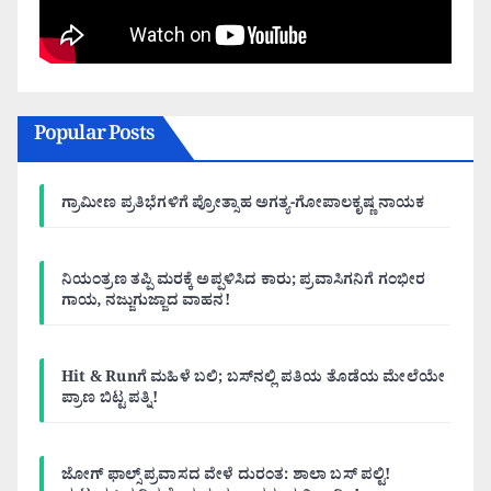
Popular Posts
ಗ್ರಾಮೀಣ ಪ್ರತಿಭೆಗಳಿಗೆ ಪ್ರೋತ್ಸಾಹ ಅಗತ್ಯ-ಗೋಪಾಲಕೃಷ್ಣ ನಾಯಕ
ನಿಯಂತ್ರಣ ತಪ್ಪಿ ಮರಕ್ಕೆ ಅಪ್ಪಳಿಸಿದ ಕಾರು; ಪ್ರವಾಸಿಗನಿಗೆ ಗಂಭೀರ
ಗಾಯ, ನಜ್ಜುಗುಜ್ಜಾದ ವಾಹನ!
Hit & Runಗೆ ಮಹಿಳೆ ಬಲಿ; ಬಸ್‌ನಲ್ಲಿ ಪತಿಯ ತೊಡೆಯ ಮೇಲೆಯೇ
ಪ್ರಾಣ ಬಿಟ್ಟ ಪತ್ನಿ!
ಜೋಗ್ ಫಾಲ್ಸ್ ಪ್ರವಾಸದ ವೇಳೆ ದುರಂತ: ಶಾಲಾ ಬಸ್ ಪಲ್ಟಿ!