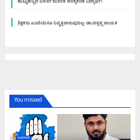
ಹುಟ್ಟುಹಬ್ಬದ ದಿನವೇ ದುರಂತ ಅಂತ್ಯಕಂಡ ವಿದ್ಯಾರ್ಥಿ!
ಶಿಕ್ಷಕರು ಎಂದೆಂದಿಗೂ ನಿವೃತ್ತರಾಗುವುದಿಲ್ಲ- ಡಾ.ಚಿಕ್ಕಪ್ಪ ನಾಯಕ
You missed
KARWAR