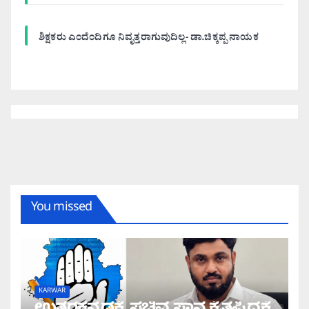
ಶಿಕ್ಷಕರು ಎಂದೆಂದಿಗೂ ನಿವೃತ್ತರಾಗುವುದಿಲ್ಲ- ಡಾ.ಚಿಕ್ಕಪ್ಪ ನಾಯಕ
You missed
KARWAR