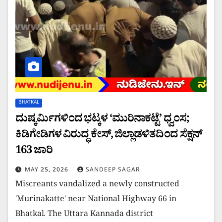
BHATKAL
ದುಷ್ಕರ್ಮಿಗಳಿಂದ ಭಟ್ಕಳ ‘ಮುರಿನಾಕಟ್ಟೆ’ ಧ್ವಂಸ;
ಕಿಡಿಗೇಡಿಗಳ ವಿರುದ್ಧ ಕೇಸ್, ಜಿಲ್ಲಾಡಳಿತದಿಂದ ಸೆಕ್ಷನ್
163 ಜಾರಿ
MAY 25, 2026
SANDEEP SAGAR
Miscreants vandalized a newly constructed
'Murinakatte' near National Highway 66 in
Bhatkal. The Uttara Kannada district