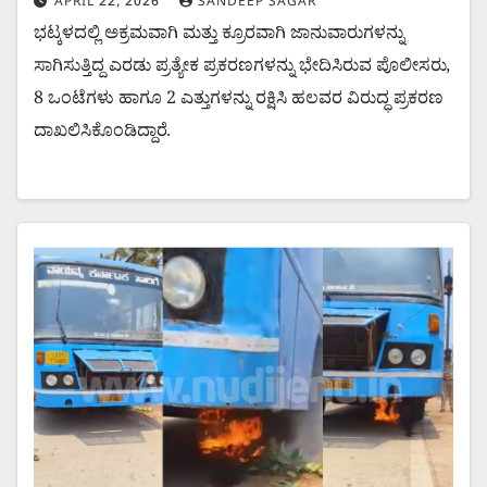
APRIL 22, 2026
SANDEEP SAGAR
ಭಟ್ಕಳದಲ್ಲಿ ಅಕ್ರಮವಾಗಿ ಮತ್ತು ಕ್ರೂರವಾಗಿ ಜಾನುವಾರುಗಳನ್ನು
ಸಾಗಿಸುತ್ತಿದ್ದ ಎರಡು ಪ್ರತ್ಯೇಕ ಪ್ರಕರಣಗಳನ್ನು ಭೇದಿಸಿರುವ ಪೊಲೀಸರು,
8 ಒಂಟೆಗಳು ಹಾಗೂ 2 ಎತ್ತುಗಳನ್ನು ರಕ್ಷಿಸಿ ಹಲವರ ವಿರುದ್ಧ ಪ್ರಕರಣ
ದಾಖಲಿಸಿಕೊಂಡಿದ್ದಾರೆ.