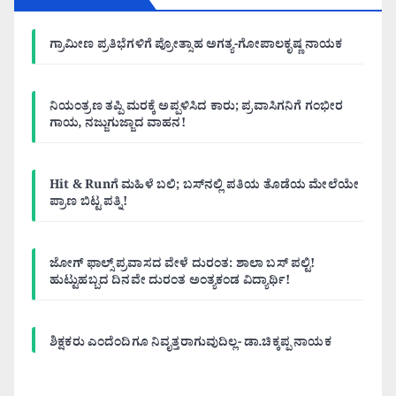
ಗ್ರಾಮೀಣ ಪ್ರತಿಭೆಗಳಿಗೆ ಪ್ರೋತ್ಸಾಹ ಅಗತ್ಯ-ಗೋಪಾಲಕೃಷ್ಣ ನಾಯಕ
ನಿಯಂತ್ರಣ ತಪ್ಪಿ ಮರಕ್ಕೆ ಅಪ್ಪಳಿಸಿದ ಕಾರು; ಪ್ರವಾಸಿಗನಿಗೆ ಗಂಭೀರ
ಗಾಯ, ನಜ್ಜುಗುಜ್ಜಾದ ವಾಹನ!
Hit & Runಗೆ ಮಹಿಳೆ ಬಲಿ; ಬಸ್‌ನಲ್ಲಿ ಪತಿಯ ತೊಡೆಯ ಮೇಲೆಯೇ
ಪ್ರಾಣ ಬಿಟ್ಟ ಪತ್ನಿ!
ಜೋಗ್ ಫಾಲ್ಸ್ ಪ್ರವಾಸದ ವೇಳೆ ದುರಂತ: ಶಾಲಾ ಬಸ್ ಪಲ್ಟಿ!
ಹುಟ್ಟುಹಬ್ಬದ ದಿನವೇ ದುರಂತ ಅಂತ್ಯಕಂಡ ವಿದ್ಯಾರ್ಥಿ!
ಶಿಕ್ಷಕರು ಎಂದೆಂದಿಗೂ ನಿವೃತ್ತರಾಗುವುದಿಲ್ಲ- ಡಾ.ಚಿಕ್ಕಪ್ಪ ನಾಯಕ