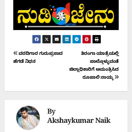
Post
ವರದಿಗಾರ ಗುರುಪ್ರಸಾದ
ತಿರಂಗಾ ಯಾತ್ರೆಯಲ್ಲಿ
ಹೆಗಡೆ ನಿಧನ
ಪಾಲ್ಗೊಳ್ಳುವಂತೆ
navigation
ಜಿಲ್ಲಾಧಿಕಾರಿಗೆ ಅಮಂತ್ರಿಸಿದ
ರೂಪಾಲಿ ನಾಯ್ಕ
By
Akshaykumar Naik