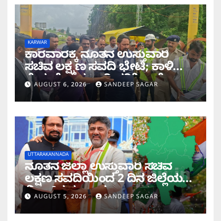
KARWAR
ಕಾರವಾರಕ್ಕೆ ನೂತನ ಉಸ್ತುವಾರಿ
ಸಚಿವ ಲಕ್ಷ್ಮಣ ಸವದಿ ಭೇಟಿ; ಕಾಳಿ
ಸೇತುವೆ ಕಾಮಗಾರಿ ಪರಿಶೀಲನೆ
AUGUST 6, 2026
SANDEEP SAGAR
UTTARAKANNADA
ನೂತನ ಜಿಲ್ಲಾ ಉಸ್ತುವಾರಿ ಸಚಿವ
ಲಕ್ಷಣ ಸವದಿಯಿಂದ 2 ದಿನ ಜಿಲ್ಲೆಯಲ್ಲಿ
ಮಿಂಚಿನ ಸಂಚಾರ
AUGUST 5, 2026
SANDEEP SAGAR