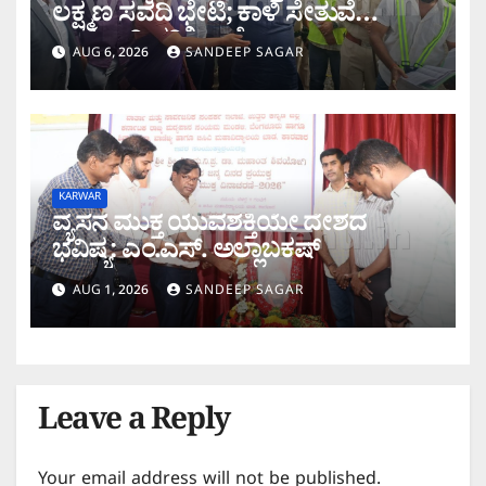
ಲಕ್ಷ್ಮಣ ಸವದಿ ಭೇಟಿ; ಕಾಳಿ ಸೇತುವೆ
ಕಾಮಗಾರಿ ಪರಿಶೀಲನೆ
AUG 6, 2026
SANDEEP SAGAR
KARWAR
ವ್ಯಸನ ಮುಕ್ತ ಯುವಶಕ್ತಿಯೇ ದೇಶದ
ಭವಿಷ್ಯ: ಎಂ.ಎಸ್. ಅಲ್ಲಾಬಕಷ್
AUG 1, 2026
SANDEEP SAGAR
Leave a Reply
Your email address will not be published.