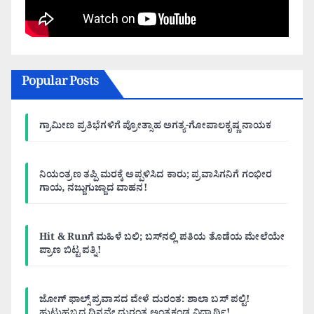
Popular Posts
ಗ್ರಾಮೀಣ ಪ್ರತಿಭೆಗಳಿಗೆ ಪ್ರೋತ್ಸಾಹ ಅಗತ್ಯ-ಗೋಪಾಲಕೃಷ್ಣ ನಾಯಕ
ನಿಯಂತ್ರಣ ತಪ್ಪಿ ಮರಕ್ಕೆ ಅಪ್ಪಳಿಸಿದ ಕಾರು; ಪ್ರವಾಸಿಗನಿಗೆ ಗಂಭೀರ
ಗಾಯ, ನಜ್ಜುಗುಜ್ಜಾದ ವಾಹನ!
Hit & Runಗೆ ಮಹಿಳೆ ಬಲಿ; ಬಸ್‌ನಲ್ಲಿ ಪತಿಯ ತೊಡೆಯ ಮೇಲೆಯೇ
ಪ್ರಾಣ ಬಿಟ್ಟ ಪತ್ನಿ!
ಜೋಗ್ ಫಾಲ್ಸ್ ಪ್ರವಾಸದ ವೇಳೆ ದುರಂತ: ಶಾಲಾ ಬಸ್ ಪಲ್ಟಿ!