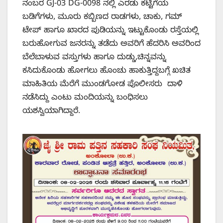
ನಂಬರ GJ-03 DG-0098 ನಲ್ಲಿ ಎರಡು ಕಟ್ಟಿಗೆಯ
ಬಡಿಗೆಗಳು, ಮೂರು ಕಬ್ಬಿಣದ ರಾಡಗಳು, ಚಾಕು, ಗಮ್
ಟೇಪ್ ಹಾಗೂ ಖಾರದ ಪುಡಿಯನ್ನು ಇಟ್ಟುಕೊಂಡು ರಸ್ತೆಯಲ್ಲಿ
ಬರುಹೋಗುವ ಜನರನ್ನು ತಡೆದು ಅವರಿಗೆ ಹೆದರಿಸಿ ಅವರಿಂದ
ಬೆಲೆಬಾಳುವ ವಸ್ತುಗಳು ಹಾಗೂ ದುಡ್ಡು,ಚಿನ್ನವನ್ನು
ಕಸಿದುಕೊಂಡು ಹೋಗಲು ಹೊಂಚು ಹಾಕುತ್ತಿದ್ದಬಗ್ಗೆ ಖಚಿತ
ಮಾಹಿತಿಯ ಮೆರೆಗೆ ಮುಂಡಗೋಡ ಪೊಲೀಸರು ದಾಳಿ
ನಡೆಸಿದ್ದು ಎಂಟು ಮಂದಿಯನ್ನು ಬಂಧಿಸಲು
ಯಶಸ್ವಿಯಾಗಿದ್ದಾರೆ.