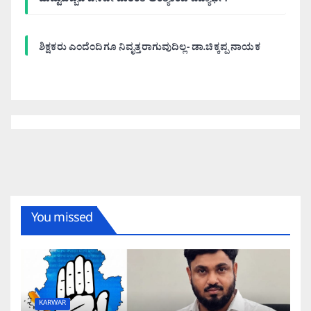
ಹುಟ್ಟುಹಬ್ಬದ ದಿನವೇ ದುರಂತ ಅಂತ್ಯಕಂಡ ವಿದ್ಯಾರ್ಥಿ!
ಶಿಕ್ಷಕರು ಎಂದೆಂದಿಗೂ ನಿವೃತ್ತರಾಗುವುದಿಲ್ಲ- ಡಾ.ಚಿಕ್ಕಪ್ಪ ನಾಯಕ
You missed
KARWAR