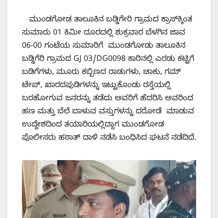
ಮುಂಡಗೋಡ ತಾಲೂಕಿನ ಬಡ್ಡಿಗೇರಿ ಗ್ರಾಮದ ಕ್ರಾಸ್‌ಕ್ಕಿಂತ
ಸುಮಾರು 01 ಕಿಮೀ ದೂರದಲ್ಲಿ ಶುಕ್ರವಾರ ಬೆಳಗಿನ ಜಾವ
06-00 ಗಂಟೆಯ ಸುಮಾರಿಗೆ ಮುಂಡಗೋಡು ತಾಲೂಕಿನ
ಬಡ್ಡಿಗೆರಿ ಗ್ರಾಮದ GJ 03/DG0098 ಕಾರಿನಲ್ಲಿ ಎರಡು ಕಟ್ಟಿಗೆ
ಬಡಿಗೆಗಳು, ಮೂರು ಕಬ್ಬಿಣದ ರಾಡುಗಳು, ಚಾಕು, ಗಮ್
ಟೇಪ್, ಖಾರದಪುಡಿಗಳನ್ನು ಇಟ್ಟುಕೊಂಡು ರಸ್ತೆಯಲ್ಲಿ
ಬರಹೋಗುವ ಜನರನ್ನು ತಡೆದು ಅವರಿಗೆ ಹೆದರಿಸಿ ಅವರಿಂದ
ಹಣ ಮತ್ತು ಬೆಲೆ ಬಾಳುವ ವಸ್ತುಗಳನ್ನು ದರೋಡೆ ಮಾಡುವ
ಉದ್ದೇಶದಿಂದ ತಯಾರಿಯಲ್ಲಿದ್ದಾಗ ಮುಂಡಗೋಡ
ಪೊಲೀಸರು ಹಠಾತ್ ದಾಳಿ ನಡೆಸಿ ಬಂಧಿಸಿದ ಘಟನೆ ನಡೆದಿದೆ.