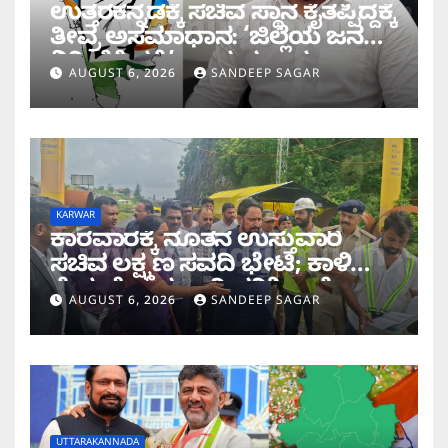
ಉತ್ತರಕನ್ನಡಕ್ಕೆ ಸಚಿವ ಸ್ಥಾನ ಕೈತಪ್ಪಿದ್ದಕ್ಕೆ
ತೀವ್ರ ಅಸಮಾಧಾನ: ‘ಜಿಲ್ಲೆಯ ಜನರ
ನಿರೀಕ್ಷೆಗೆ ಧಕ್ಕೆ’ ಎಂದ ಪ್ರಸಾದ
AUGUST 6, 2026
SANDEEP SAGAR
ಗಾಂವಕರ್
KARWAR
ಕಾರವಾರಕ್ಕೆ ನೂತನ ಉಸ್ತುವಾರಿ
ಸಚಿವ ಲಕ್ಷ್ಮಣ ಸವದಿ ಭೇಟಿ; ಕಾಳಿ
ಸೇತುವೆ ಕಾಮಗಾರಿ ಪರಿಶೀಲನೆ
AUGUST 6, 2026
SANDEEP SAGAR
UTTARAKANNADA