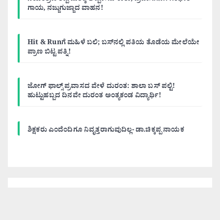
ಗಾಯ, ನಜ್ಜುಗುಜ್ಜಾದ ವಾಹನ!
Hit & Runಗೆ ಮಹಿಳೆ ಬಲಿ; ಬಸ್‌ನಲ್ಲಿ ಪತಿಯ ತೊಡೆಯ ಮೇಲೆಯೇ
ಪ್ರಾಣ ಬಿಟ್ಟ ಪತ್ನಿ!
ಜೋಗ್ ಫಾಲ್ಸ್ ಪ್ರವಾಸದ ವೇಳೆ ದುರಂತ: ಶಾಲಾ ಬಸ್ ಪಲ್ಟಿ!
ಹುಟ್ಟುಹಬ್ಬದ ದಿನವೇ ದುರಂತ ಅಂತ್ಯಕಂಡ ವಿದ್ಯಾರ್ಥಿ!
ಶಿಕ್ಷಕರು ಎಂದೆಂದಿಗೂ ನಿವೃತ್ತರಾಗುವುದಿಲ್ಲ- ಡಾ.ಚಿಕ್ಕಪ್ಪ ನಾಯಕ