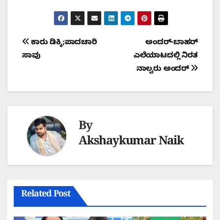
Post
ಕಾರು ಡಿಕ್ಕಿ;ಪಾದಚಾರಿ
ಅಂದರ್-ಬಾಹರ್
ಸಾವು
ಎಲೆಯಾಟದಲ್ಲಿ ನಿರತ
navigation
ನಾಲ್ವರು ಅಂದರ್
By
Akshaykumar Naik
Related Post