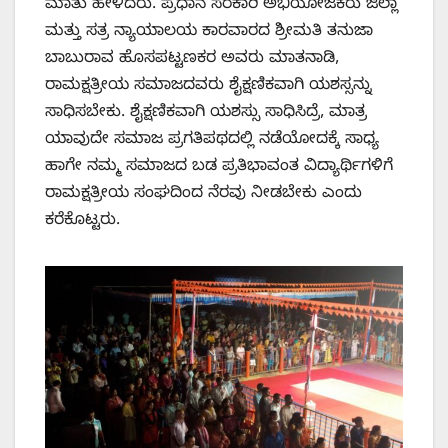
ಮಾತು ಹೇಳಿದರು. ಪ್ರಧಾನ ಸರಕಾರಿ ಅಭಿಯೋಜಕರು ಜಿಲ್ಲಾ
ಮತ್ತು ಸತ್ರ ನ್ಯಾಯಾಲಯ ಕಾರವಾರದ ಶ್ರೀಮತಿ ತನುಜಾ
ಬಾಬುರಾವ ಹೊಸಪಟ್ಟಣಕರ ಅವರು ಮಾತನಾಡಿ,
ರಾಮಕ್ಷತ್ರೀಯ ಸಮಾಜದವರು ಶೈಕ್ಷಣಿಕವಾಗಿ ಯಶಸ್ಸನ್ನು
ಸಾಧಿಸಬೇಕು. ಶೈಕ್ಷಣಿಕವಾಗಿ ಯಶಸ್ಸು ಸಾಧಿಸಿದ್ರೆ, ಮಾತ್ರ
ಯಾವುದೇ ಸಮಾಜ ಪ್ರಗತಿಪಥದಲ್ಲಿ ನಡೆಯೋದಕ್ಕೆ ಸಾಧ್ಯ
ಹಾಗೇ ನಮ್ಮ ಸಮಾಜದ ಬಡ ಪ್ರತಿಭಾವಂತ ವಿದ್ಯಾರ್ಥಿಗಳಿಗೆ
ರಾಮಕ್ಷತ್ರೀಯ ಸಂಘದಿಂದ ನೆರವು ನೀಡಬೇಕು ಎಂದು
ಕರೆಕೊಟ್ಟರು.