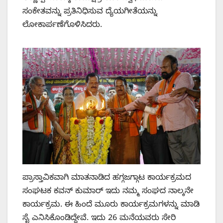
ಸಂಕೇತವನ್ನು ಪ್ರತಿನಿಧಿಸುವ ದ್ಯೆಯಗೀತೆಯನ್ನು
ಲೋಕಾರ್ಪಣೆಗೊಳಿಸಿದರು.
ಪ್ರಾಸ್ತಾವಿಕವಾಗಿ ಮಾತನಾಡಿದ ಹಗ್ಗಜಗ್ಗಾಟ ಕಾರ್ಯಕ್ರಮದ
ಸಂಘಟಕ ಕವನ್‌ ಕುಮಾರ್‌ ಇದು ನಮ್ಮ ಸಂಘದ ನಾಲ್ಕನೇ
ಕಾರ್ಯಕ್ರಮ. ಈ ಹಿಂದೆ ಮೂರು ಕಾರ್ಯಕ್ರಮಗಳನ್ನು ಮಾಡಿ
ಸೈ ಎನಿಸಿಕೊಂಡಿದ್ದೇವೆ. ಇದು 26 ಮನೆಯವರು ಸೇರಿ