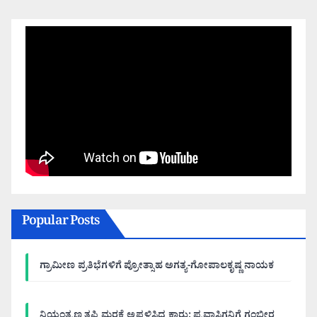
Popular Posts
ಗ್ರಾಮೀಣ ಪ್ರತಿಭೆಗಳಿಗೆ ಪ್ರೋತ್ಸಾಹ ಅಗತ್ಯ-ಗೋಪಾಲಕೃಷ್ಣ ನಾಯಕ
ನಿಯಂತ್ರಣ ತಪ್ಪಿ ಮರಕ್ಕೆ ಅಪ್ಪಳಿಸಿದ ಕಾರು; ಪ್ರವಾಸಿಗನಿಗೆ ಗಂಭೀರ