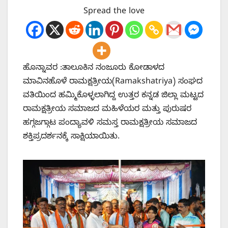
Spread the love
ಹೊನ್ನಾವರ :ತಾಲೂಕಿನ ನಂಜೂರು ಕೋಡಾಳದ
ಮಾವಿನಹೊಳೆ ರಾಮಕ್ಷತ್ರೀಯ(Ramakshatriya) ಸಂಘದ
ವತಿಯಿಂದ ಹಮ್ಮಿಕೊಳ್ಳಲಾಗಿದ್ದ ಉತ್ತರ ಕನ್ನಡ ಜಿಲ್ಲಾ ಮಟ್ಟದ
ರಾಮಕ್ಷತ್ರೀಯ ಸಮಾಜದ ಮಹಿಳೆಯರ ಮತ್ತು ಪುರುಷರ
ಹಗ್ಗಜಗ್ಗಾಟ ಪಂದ್ಯಾವಳಿ ಸಮಸ್ತ ರಾಮಕ್ಷತ್ರೀಯ ಸಮಾಜದ
ಶಕ್ತಿಪ್ರದರ್ಶನಕ್ಕೆ ಸಾಕ್ಷಿಯಾಯಿತು.