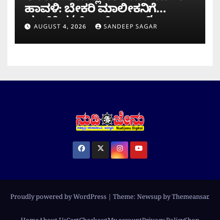
ಹಾವಳಿ: ಬೇಕರಿ ಮಾಲೀಕನಿಗೆ
ವಂಚಿಸಿದ ‘ಚಿಲ್ಡ್ರನ್ ಬ್ಯಾಂಕ್’
AUGUST 4, 2026
SANDEEP SAGAR
ನೋಟು!
Proudly powered by WordPress
|
Theme: Newsup by
Themeansar
.