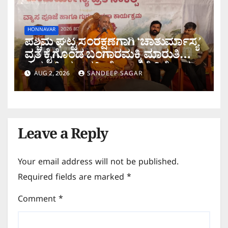
HONNAVAR
ಪಶ್ಚಿಮ ಘಟ್ಟ ಸಂರಕ್ಷಣೆಗಾಗಿ ‘ಚಾತುರ್ಮಾಸ್ಯ’
ವ್ರತ ಕೈಗೊಂಡ ಬಂಗಾರಮಕ್ಕಿ ಮಾರುತಿ
ಗುರೂಜಿ; ಶರಾವತಿ ಯೋಜನೆಗೆ ವಿರೋಧ
AUG 2, 2026
SANDEEP SAGAR
Leave a Reply
Your email address will not be published.
Required fields are marked
*
Comment
*