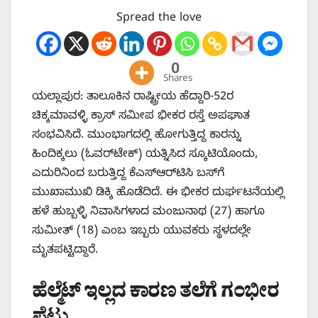
Spread the love
0
Shares
ಯಲ್ಲಾಪುರ: ತಾಲೂಕಿನ ರಾಷ್ಟ್ರೀಯ ಹೆದ್ದಾರಿ-52ರ
ಚಿಕ್ಕಮಾವಳ್ಳಿ ಕ್ರಾಸ್ ಸಮೀಪ ಭೀಕರ ರಸ್ತೆ ಅಪಘಾತ
ಸಂಭವಿಸಿದೆ. ಮುಂಭಾಗದಲ್ಲಿ ಹೋಗುತ್ತಿದ್ದ ಕಾರನ್ನು
ಹಿಂದಿಕ್ಕಲು (ಓವರ್‌ಟೇಕ್) ಯತ್ನಿಸಿದ ಸ್ಕೂಟಿಯೊಂದು,
ಎದುರಿನಿಂದ ಬರುತ್ತಿದ್ದ ಕೆಎಸ್‌ಆರ್‌ಟಿಸಿ ಬಸ್‌ಗೆ
ಮುಖಾಮುಖಿ ಡಿಕ್ಕಿ ಹೊಡೆದಿದೆ. ಈ ಭೀಕರ ದುರ್ಘಟನೆಯಲ್ಲಿ
ಹಳೆ ಹುಬ್ಬಳ್ಳಿ ನಿವಾಸಿಗಳಾದ ಮಂಜುನಾಥ (27) ಹಾಗೂ
ಸುಮೀತ್ (18) ಎಂಬ ಇಬ್ಬರು ಯುವಕರು ಸ್ಥಳದಲ್ಲೇ
ಮೃತಪಟ್ಟಿದ್ದಾರೆ.
ಹೆಲ್ಮೆಟ್ ಇಲ್ಲದ ಕಾರಣ ತಲೆಗೆ ಗಂಭೀರ