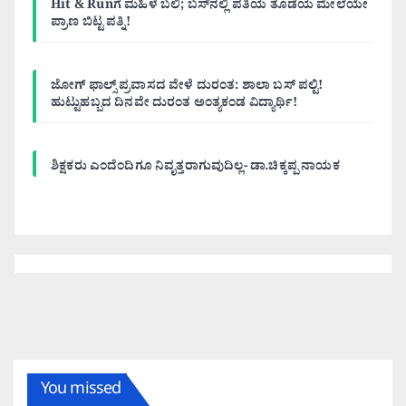
Hit & Runಗೆ ಮಹಿಳೆ ಬಲಿ; ಬಸ್‌ನಲ್ಲಿ ಪತಿಯ ತೊಡೆಯ ಮೇಲೆಯೇ
ಪ್ರಾಣ ಬಿಟ್ಟ ಪತ್ನಿ!
ಜೋಗ್ ಫಾಲ್ಸ್ ಪ್ರವಾಸದ ವೇಳೆ ದುರಂತ: ಶಾಲಾ ಬಸ್ ಪಲ್ಟಿ!
ಹುಟ್ಟುಹಬ್ಬದ ದಿನವೇ ದುರಂತ ಅಂತ್ಯಕಂಡ ವಿದ್ಯಾರ್ಥಿ!
ಶಿಕ್ಷಕರು ಎಂದೆಂದಿಗೂ ನಿವೃತ್ತರಾಗುವುದಿಲ್ಲ- ಡಾ.ಚಿಕ್ಕಪ್ಪ ನಾಯಕ
You missed