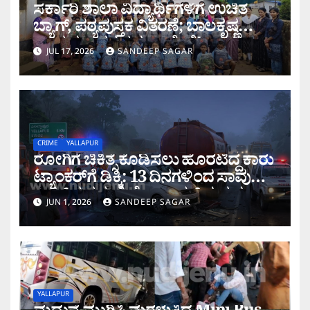
ಸರ್ಕಾರಿ ಶಾಲಾ ವಿದ್ಯಾರ್ಥಿಗಳಿಗೆ ಉಚಿತ
ಬ್ಯಾಗ್, ಪಠ್ಯಪುಸ್ತಕ ವಿತರಣೆ; ಬಾಲಕೃಷ್ಣ
ನಾಯಕ ಅವರ ಸಮಾಜಸೇವೆ!
JUL 17, 2026
SANDEEP SAGAR
CRIME
YALLAPUR
ರೋಗಿಗೆ ಚಿಕಿತ್ಸೆ ಕೊಡಿಸಲು ಹೊರಟಿದ್ದ ಕಾರು
ಟ್ಯಾಂಕರ್‌ಗೆ ಡಿಕ್ಕಿ: 13 ದಿನಗಳಿಂದ ಸಾವು
ಬದುಕಿನ ನಡುವೆ ಹೋರಾಡುತ್ತಿದ್ದ ವೃದ್ಧ
JUN 1, 2026
SANDEEP SAGAR
ಕೊನೆಯುಸಿರು!
YALLAPUR