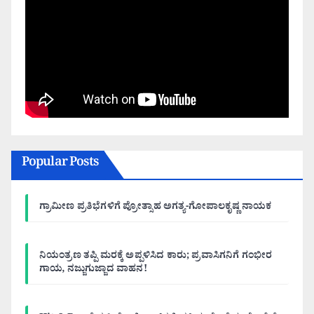
Popular Posts
ಗ್ರಾಮೀಣ ಪ್ರತಿಭೆಗಳಿಗೆ ಪ್ರೋತ್ಸಾಹ ಅಗತ್ಯ-ಗೋಪಾಲಕೃಷ್ಣ ನಾಯಕ
ನಿಯಂತ್ರಣ ತಪ್ಪಿ ಮರಕ್ಕೆ ಅಪ್ಪಳಿಸಿದ ಕಾರು; ಪ್ರವಾಸಿಗನಿಗೆ ಗಂಭೀರ
ಗಾಯ, ನಜ್ಜುಗುಜ್ಜಾದ ವಾಹನ!