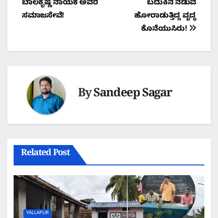
ಬಾಲಕೃಷ್ಣ ನಾಯಕ ಅವರ
ಬದುಕಿನ ನಡುವೆ
ಸಮಾಜಸೇವೆ!
ಹೋರಾಡುತ್ತಿದ್ದ ವೃದ್ಧ
ಕೊನೆಯುಸಿರು!
By
Sandeep Sagar
Related Post
YALLAPUR