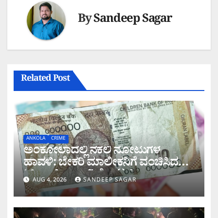
By
Sandeep Sagar
Related Post
ANKOLA
CRIME
ಅಂಕೋಲಾದಲ್ಲಿ ನಕಲಿ ನೋಟುಗಳ
ಹಾವಳಿ: ಬೇಕರಿ ಮಾಲೀಕನಿಗೆ ವಂಚಿಸಿದ
‘ಚಿಲ್ಡ್ರನ್ ಬ್ಯಾಂಕ್’ ನೋಟು!
AUG 4, 2026
SANDEEP SAGAR