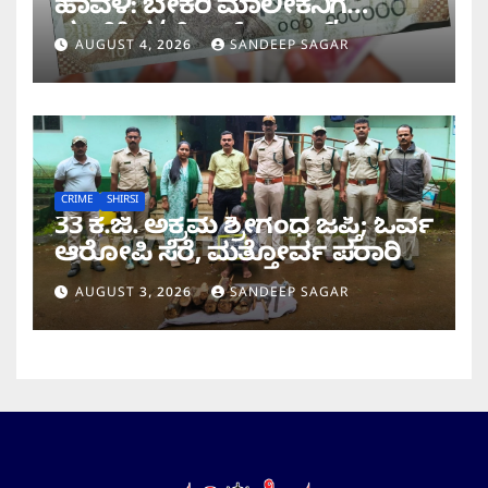
ಹಾವಳಿ: ಬೇಕರಿ ಮಾಲೀಕನಿಗೆ
ವಂಚಿಸಿದ ‘ಚಿಲ್ಡ್ರನ್ ಬ್ಯಾಂಕ್’
AUGUST 4, 2026
SANDEEP SAGAR
ನೋಟು!
CRIME
SHIRSI
33 ಕೆ.ಜಿ. ಅಕ್ರಮ ಶ್ರೀಗಂಧ ಜಪ್ತಿ; ಓರ್ವ
ಆರೋಪಿ ಸೆರೆ, ಮತ್ತೋರ್ವ ಪರಾ​​ರಿ
AUGUST 3, 2026
SANDEEP SAGAR