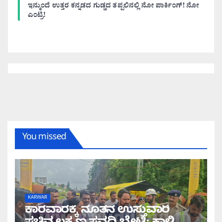
ಇನ್ಮುಂದೆ ಉತ್ತರ ಕನ್ನಡದ ಗುಡ್ಡದ ತಪ್ಪಲಿನಲ್ಲಿ ನೋ ಪಾರ್ಕಿಂಗ್! ನೋ
ಎಂಟ್ರಿ!
You missed
KARWAR
ಕಾರವಾರಕ್ಕೆ ನೂತನ ಉಸ್ತುವಾರಿ