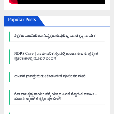
Popular Posts
ಶಿಕ್ಷಕರು ಎಂದೆಂದಿಗೂ ನಿವೃತ್ತರಾಗುವುದಿಲ್ಲ- ಡಾ.ಚಿಕ್ಕಪ್ಪ ನಾಯಕ
NDPS Case | ಸಾರ್ವಜನಿಕ ಸ್ಥಳದಲ್ಲಿ ಗಾಂಜಾ ಸೇವನೆ: ಪ್ರತ್ಯೇಕ
ಪ್ರಕರಣಗಳಲ್ಲಿ ಮೂವರ ಬಂಧನ
ಯುವಕ ನಾಪತ್ತೆ;ಹುಡುಕಿಕೊಡುವಂತೆ ಪೊಲೀಸರ ಮೊರೆ
ಗೋಪಾಲಕೃಷ್ಣ ನಾಯಕ ಹತ್ಯೆ ಯತ್ನದ ಹಿಂದೆ ಸ್ಫೋಟಕ ಮಾಹಿತಿ –
ಸುಪಾರಿ ಗ್ಯಾಂಗ್ ಬೆನ್ನತ್ತಿದ ಪೊಲೀಸ್!