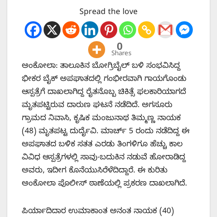
Spread the love
0
Shares
ಅಂಕೋಲಾ: ತಾಲೂಕಿನ ಬೋಗ್ರಿಬೈಲ್ ಬಳಿ ಸಂಭವಿಸಿದ್ದ
ಭೀಕರ ಬೈಕ್ ಅಪಘಾತದಲ್ಲಿ ಗಂಭೀರವಾಗಿ ಗಾಯಗೊಂಡು
ಆಸ್ಪತ್ರೆಗೆ ದಾಖಲಾಗಿದ್ದ ರೈತನೊಬ್ಬ ಚಿಕಿತ್ಸೆ ಫಲಕಾರಿಯಾಗದೆ
ಮೃತಪಟ್ಟಿರುವ ದಾರುಣ ಘಟನೆ ನಡೆದಿದೆ. ಅಗಸೂರು
ಗ್ರಾಮದ ನಿವಾಸಿ, ಕೃಷಿಕ ಮಂಜುನಾಥ ತಿಮ್ಮಣ್ಣ ನಾಯಕ
(48) ಮೃತಪಟ್ಟ ದುರ್ದೈವಿ. ಮಾರ್ಚ್ 5 ರಂದು ನಡೆದಿದ್ದ ಈ
ಅಪಘಾತದ ಬಳಿಕ ಸತತ ಎರಡು ತಿಂಗಳಿಗೂ ಹೆಚ್ಚು ಕಾಲ
ವಿವಿಧ ಆಸ್ಪತ್ರೆಗಳಲ್ಲಿ ಸಾವು-ಬದುಕಿನ ನಡುವೆ ಹೋರಾಡಿದ್ದ
ಅವರು, ಇದೀಗ ಕೊನೆಯುಸಿರೆಳೆದಿದ್ದಾರೆ. ಈ ಕುರಿತು
ಅಂಕೋಲಾ ಪೊಲೀಸ್ ಠಾಣೆಯಲ್ಲಿ ಪ್ರಕರಣ ದಾಖಲಾಗಿದೆ.
ಪಿರ್ಯಾದಿದಾರ ಉಮಾಕಾಂತ ಅನಂತ ನಾಯಕ (40)