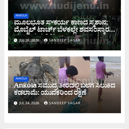
ANKOLA
ಮೂಲಭೂತ ಸೌಕರ್ಯ ಕಾಣದ ಸ್ಮಶಾನ;
ಮೊಬೈಲ್ ಟಾರ್ಚ್ ಬೆಳಕಲ್ಲೇ ಶವಸಂಸ್ಕಾರ
ಮಾಡುವ ದುಸ್ಥಿತಿ!
JUL 26, 2026
SANDEEP SAGAR
ANKOLA
Ankola ಸಮುದ್ರ ತೀರದಲ್ಲಿ ಬಲೆಗೆ ಸಿಲುಕಿದ
ಕಡಲಾಮೆ: ಯುವಕರಿಂದ ರಕ್ಷಣೆ
JUL 24, 2026
SANDEEP SAGAR