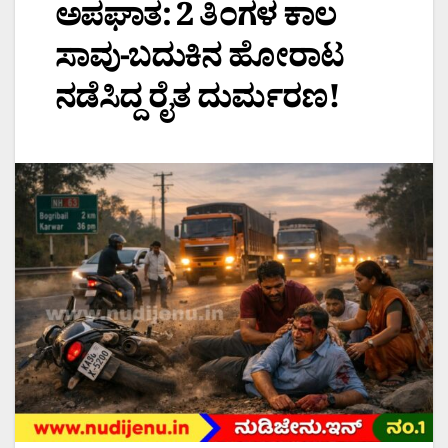
ಅಪಘಾತ: 2 ತಿಂಗಳ ಕಾಲ
ಸಾವು-ಬದುಕಿನ ಹೋರಾಟ
ನಡೆಸಿದ್ದ ರೈತ ದುರ್ಮರಣ!