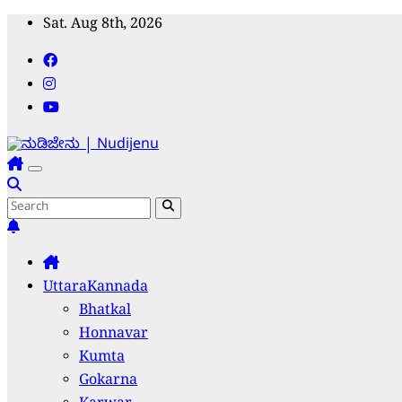
Skip
Sat. Aug 8th, 2026
to
content
ನುಡಿಜೇನು | Nudijenu
ಸಹ್ಯಾದ್ರಿ ಕರಾವಳಿಯ ಜನಧ್ವನಿ
UttaraKannada
Bhatkal
Honnavar
Kumta
Gokarna