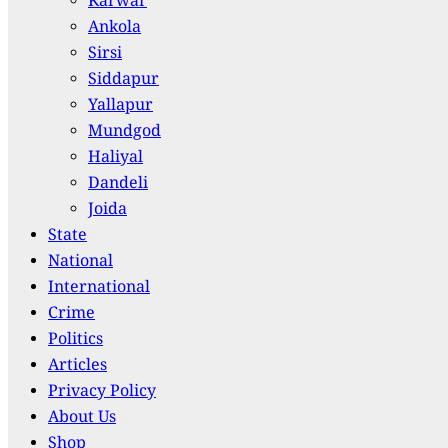
Karwar
Ankola
Sirsi
Siddapur
Yallapur
Mundgod
Haliyal
Dandeli
Joida
State
National
International
Crime
Politics
Articles
Privacy Policy
About Us
Shop