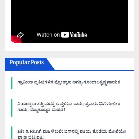
Popular Posts
ಗ್ರಾಮೀಣ ಪ್ರತಿಭೆಗಳಿಗೆ ಪ್ರೋತ್ಸಾಹ ಅಗತ್ಯ-ಗೋಪಾಲಕೃಷ್ಣ ನಾಯಕ
ನಿಯಂತ್ರಣ ತಪ್ಪಿ ಮರಕ್ಕೆ ಅಪ್ಪಳಿಸಿದ ಕಾರು; ಪ್ರವಾಸಿಗನಿಗೆ ಗಂಭೀರ
ಗಾಯ, ನಜ್ಜುಗುಜ್ಜಾದ ವಾಹನ!
Hit & Runಗೆ ಮಹಿಳೆ ಬಲಿ; ಬಸ್‌ನಲ್ಲಿ ಪತಿಯ ತೊಡೆಯ ಮೇಲೆಯೇ
ಪ್ರಾಣ ಬಿಟ್ಟ ಪತ್ನಿ!