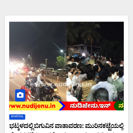
BHATKAL
ಭಟ್ಕಳದಲ್ಲಿ ಬಿಗುವಿನ ವಾತಾವರಣ: ಮುರಿನಕಟ್ಟೆಯಲ್ಲಿ