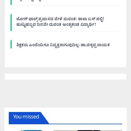
ಜೋಗ್ ಫಾಲ್ಸ್ ಪ್ರವಾಸದ ವೇಳೆ ದುರಂತ: ಶಾಲಾ ಬಸ್ ಪಲ್ಟಿ!
ಹುಟ್ಟುಹಬ್ಬದ ದಿನವೇ ದುರಂತ ಅಂತ್ಯಕಂಡ ವಿದ್ಯಾರ್ಥಿ!
ಶಿಕ್ಷಕರು ಎಂದೆಂದಿಗೂ ನಿವೃತ್ತರಾಗುವುದಿಲ್ಲ- ಡಾ.ಚಿಕ್ಕಪ್ಪ ನಾಯಕ
You missed