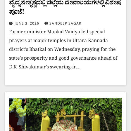
ವೈದ್ಯ ನೇತೃತ್ವದಲ್ಲಿ ಜಿಲ್ಲೆಯ ದೇವಾಲಯಗಳಲ್ಲಿ ವಿಶೇಷ
ಪೂಜೆ!
JUNE 3, 2026
SANDEEP SAGAR
Former minister Mankal Vaidya led special
prayers at major temples in Uttara Kannada
district's Bhatkal on Wednesday, praying for the
state's prosperity and good governance ahead of
D.K. Shivakumar's swearing-in…