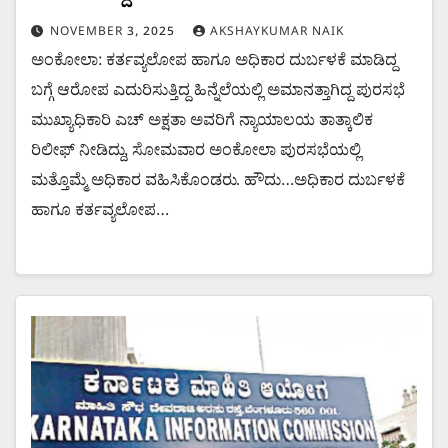
NOVEMBER 3, 2025
AKSHAYKUMAR NAIK
ಅಂಕೋಲಾ: ಕರ್ತವ್ಯಲೋಪ ಹಾಗೂ ಅಧಿಕಾರ ದುರ್ಬಳಕೆ ಮಾಡಿದ್ದ
ಬಗ್ಗೆ ಆರೋಪ ಎದುರಿಸುತ್ತಿದ್ದ ಹಿನ್ನೆಲೆಯಲ್ಲಿ ಅಮಾನತ್ತಾಗಿದ್ದ ಪುರಸಭೆ
ಮುಖ್ಯಾಧಿಕಾರಿ ಎಚ್ ಅಕ್ಷತಾ ಅವರಿಗೆ ನ್ಯಾಯಾಲಯ ತಾತ್ಕಾಲಿಕ
ರಿಲೀಫ್ ನೀಡಿದ್ದು, ಸೋಮವಾರ ಅಂಕೋಲಾ ಪುರಸಭೆಯಲ್ಲಿ
ಮತ್ತೊಮ್ಮೆ ಅಧಿಕಾರ ವಹಿಸಿಕೊಂಡರು. ಹೌದು…ಅಧಿಕಾರ ದುರ್ಬಳಕೆ
ಹಾಗೂ ಕರ್ತವ್ಯಲೋಪ…