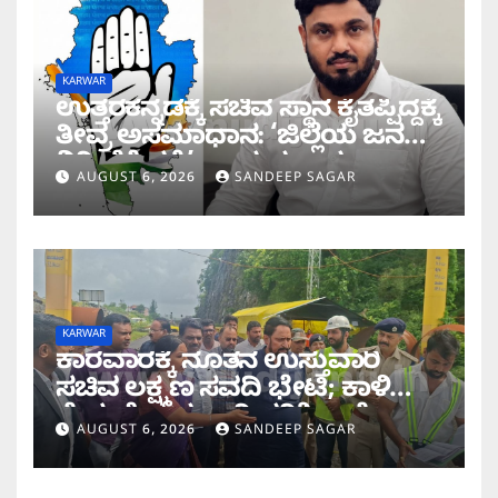
KARWAR
ಉತ್ತರಕನ್ನಡಕ್ಕೆ ಸಚಿವ ಸ್ಥಾನ ಕೈತಪ್ಪಿದ್ದಕ್ಕೆ
ತೀವ್ರ ಅಸಮಾಧಾನ: ‘ಜಿಲ್ಲೆಯ ಜನರ
ನಿರೀಕ್ಷೆಗೆ ಧಕ್ಕೆ’ ಎಂದ ಪ್ರಸಾದ
AUGUST 6, 2026
SANDEEP SAGAR
ಗಾಂವಕರ್
KARWAR
ಕಾರವಾರಕ್ಕೆ ನೂತನ ಉಸ್ತುವಾರಿ
ಸಚಿವ ಲಕ್ಷ್ಮಣ ಸವದಿ ಭೇಟಿ; ಕಾಳಿ
ಸೇತುವೆ ಕಾಮಗಾರಿ ಪರಿಶೀಲನೆ
AUGUST 6, 2026
SANDEEP SAGAR