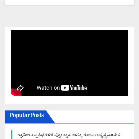
Popular Posts
ಗ್ರಾಮೀಣ ಪ್ರತಿಭೆಗಳಿಗೆ ಪ್ರೋತ್ಸಾಹ ಅಗತ್ಯ-ಗೋಪಾಲಕೃಷ್ಣ ನಾಯಕ