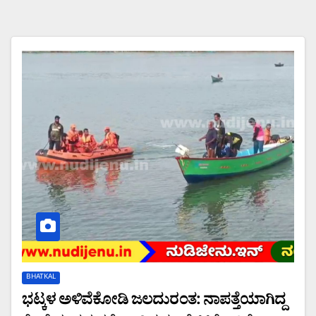
BHATKAL
ಭಟ್ಕಳ ಅಳಿವೆಕೋಡಿ ಜಲದುರಂತ: ನಾಪತ್ತೆಯಾಗಿದ್ದ