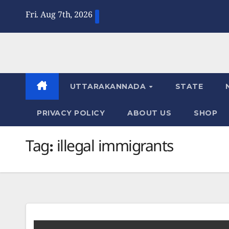
Skip
Fri. Aug 7th, 2026
to
content
UTTARAKANNADA
STATE
PRIVACY POLICY
ABOUT US
SHOP
Tag:
illegal immigrants