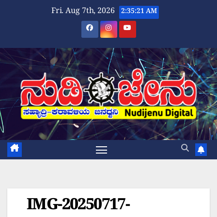
Skip
Fri. Aug 7th, 2026
2:35:22 AM
to
content
IMG-20250717-