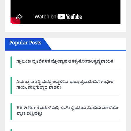
Popular Posts
ಗ್ರಾಮೀಣ ಪ್ರತಿಭೆಗಳಿಗೆ ಪ್ರೋತ್ಸಾಹ ಅಗತ್ಯ-ಗೋಪಾಲಕೃಷ್ಣ ನಾಯಕ
ನಿಯಂತ್ರಣ ತಪ್ಪಿ ಮರಕ್ಕೆ ಅಪ್ಪಳಿಸಿದ ಕಾರು; ಪ್ರವಾಸಿಗನಿಗೆ ಗಂಭೀರ
ಗಾಯ, ನಜ್ಜುಗುಜ್ಜಾದ ವಾಹನ!
Hit & Runಗೆ ಮಹಿಳೆ ಬಲಿ; ಬಸ್‌ನಲ್ಲಿ ಪತಿಯ ತೊಡೆಯ ಮೇಲೆಯೇ
ಪ್ರಾಣ ಬಿಟ್ಟ ಪತ್ನಿ!