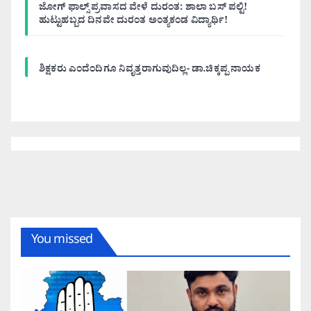
ಜೋಗ್ ಫಾಲ್ಸ್ ಪ್ರವಾಸದ ವೇಳೆ ದುರಂತ: ಶಾಲಾ ಬಸ್ ಪಲ್ಟಿ!
ಹುಟ್ಟುಹಬ್ಬದ ದಿನವೇ ದುರಂತ ಅಂತ್ಯಕಂಡ ವಿದ್ಯಾರ್ಥಿ!
ಶಿಕ್ಷಕರು ಎಂದೆಂದಿಗೂ ನಿವೃತ್ತರಾಗುವುದಿಲ್ಲ- ಡಾ.ಚಿಕ್ಕಪ್ಪ ನಾಯಕ
You missed